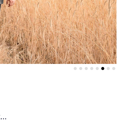
...
,