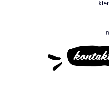
kte
n