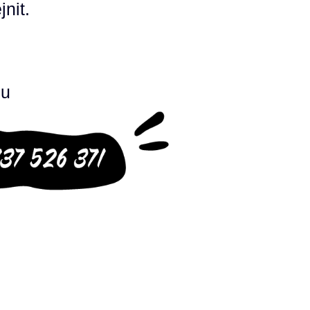
nit.
ou