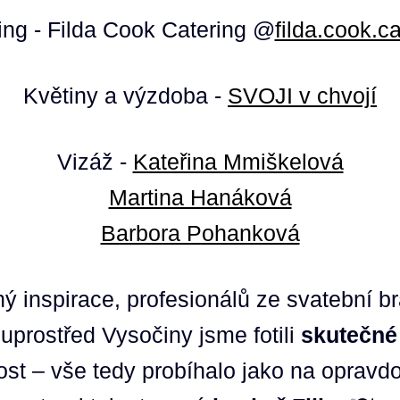
ing - Filda Cook Catering @
filda.cook.ca
Květiny a výzdoba -
SVOJI v chvojí
Vizáž -
Kateřina Mmiškelová
Martina Hanáková
Barbora Pohanková
ý inspirace, profesionálů ze svatební b
uprostřed Vysočiny jsme fotili
skutečné
st – vše tedy probíhalo jako na opravdo