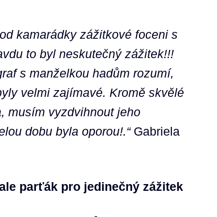
 od kamarádky zážitkové foceni s
du to byl neskutečný zážitek!!!
ograf s manželkou hadům rozumí,
yly velmi zajímavé. Kromě skvělé
a, musím vyzdvihnout jeho
elou dobu byla oporou!.“
Gabriela
 ale parťák pro jedinečný zážitek