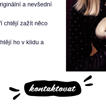
originální a nevšední
í chtějí zažít něco
htějí ho v klidu a