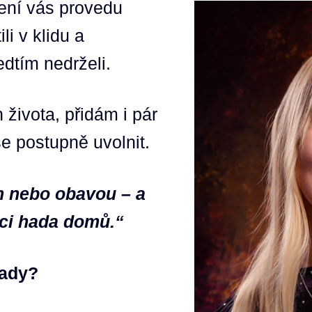
cení vás provedu
li v klidu a
edtím nedrželi.
 života, přidám i pár
e postupně uvolnit.
em nebo obavou – a
ci hada domů.“
hady?