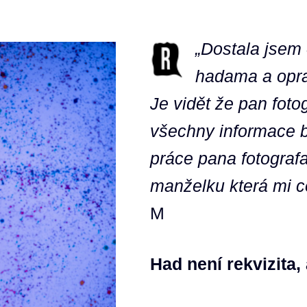
„Dostala jsem
hadama a oprav
Je vidět že pan fot
všechny informace b
práce pana fotograf
manželku která mi c
M
Had není rekvizita,