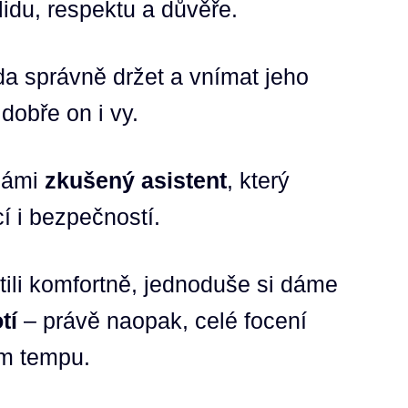
lidu, respektu a důvěře.
ada správně držet a vnímat jeho
 dobře on i vy.
 námi
zkušený asistent
, který
 i bezpečností.
tili komfortně, jednoduše si dáme
tí
– právě naopak, celé focení
m tempu.