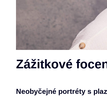
Zážitkové focen
Neobyčejné portréty s pla