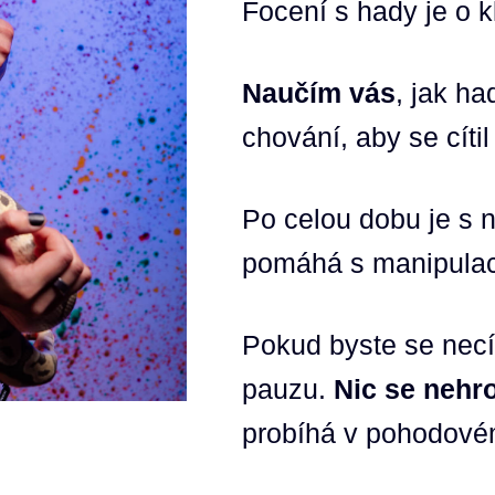
Focení s hady je o k
Naučím vás
, jak h
chování, aby se cítil
Po celou dobu je s
pomáhá s manipulací
Pokud byste se necí
pauzu.
Nic se nehro
probíhá v pohodové