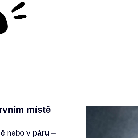
rvním místě
ně
nebo v
páru
–