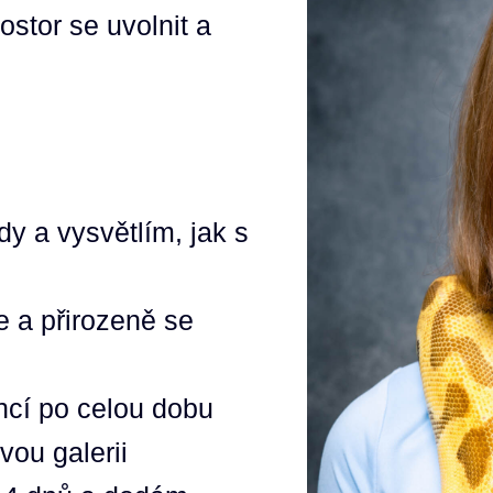
stor se uvolnit a
y a vysvětlím, jak s
e a přirozeně se
encí po celou dobu
ou galerii