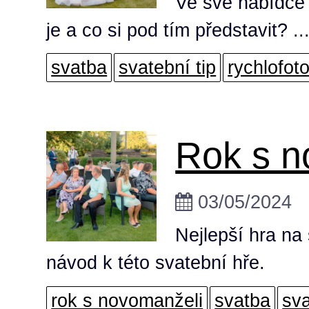
Ve své nabídce 
je a co si pod tím představit? ..
svatba
svatební tip
rychlofot
Rok s n
03/05/2024
Nejlepší hra na 
návod k této svatební hře.
rok s novomanželi
svatba
sva