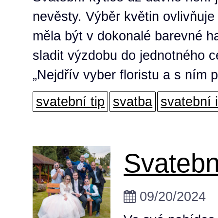
nevěsty. Výběr květin ovlivňuje 
měla být v dokonalé barevné ha
sladit výzdobu do jednotného ce
„Nejdřív vyber floristu a s ním p
svatební tip
svatba
svatební 
Svatebn
09/20/2024