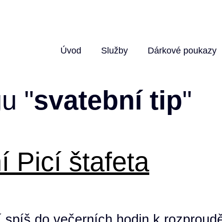
Úvod
Služby
Dárkové poukazy
u "
svatební tip
"
 Picí štafeta
í spíš do večerních hodin k rozproud