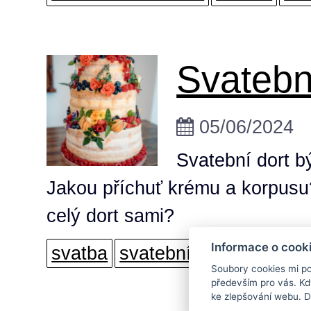
Svatebn
05/06/2024
Svatební dort b
Jakou příchuť krému a korpusu?
celý dort sami?
Informace o cook
svatba
svatební inspirace
sva
Soubory cookies mi po
především pro vás. Kd
ke zlepšování webu. Dí