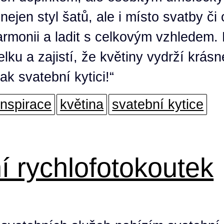
nejen styl šatů, ale i místo svatby č
rmonii a ladit s celkovým vzhledem. 
lku a zajistí, že květiny vydrží krás
ak svatební kytici!“
inspirace
květina
svatební kytice
í rychlofotokoutek