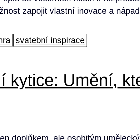
žnost zapojit vlastní inovace a nápa
hra
svatební inspirace
 kytice: Umění, kt
jen doplňkem, ale osobitým umělecký