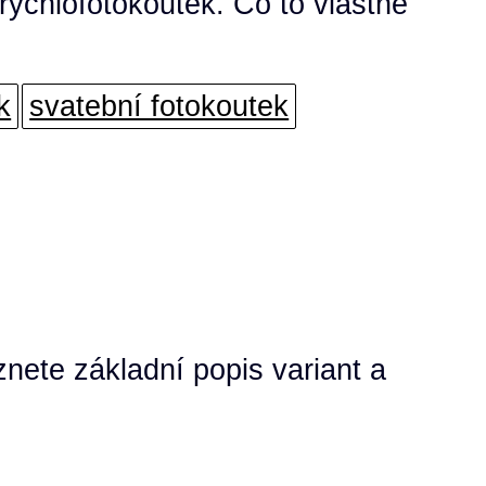
ychlofotokoutek. Co to vlastně
k
svatební fotokoutek
znete základní popis variant a