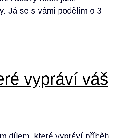
dy. Já se s vámi podělím o 3
eré vypráví váš
m dílem, které vypráví příběh