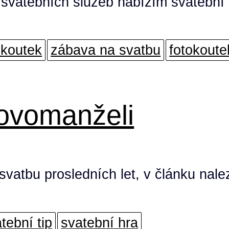
svatebních služeb nabízím svatební r
.
okoutek
zábava na svatbu
fotokoute
ovomanželi
svatbu prosledních let, v článku nale
tební tip
svatební hra