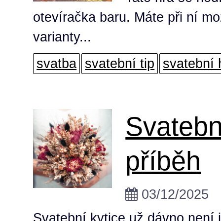
otevíračka baru. Máte při ní mo
varianty...
svatba
svatební tip
svatební 
Svatební
příběh
03/12/2025
Svatební kytice už dávno není 