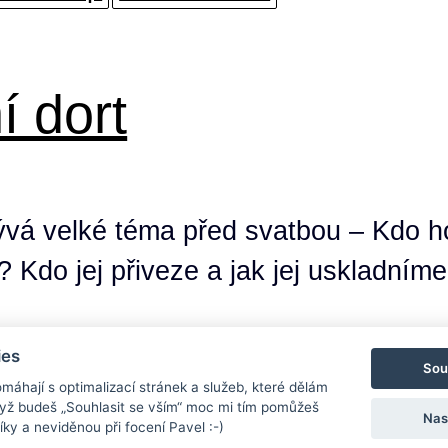
í dort
ývá velké téma před svatbou – Kdo h
 Kdo jej přiveze a jak jej uskladním
ies
tební tip
dort
svatební dort
Sou
máhají s optimalizací stránek a služeb, které dělám
yž budeš „Souhlasit se vším“ moc mi tím pomůžeš
Nas
ky a neviděnou při focení Pavel :-)